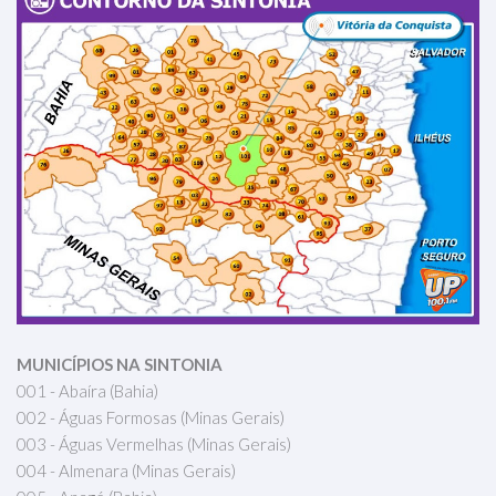
MUNICÍPIOS NA SINTONIA
001 - Abaíra (Bahia)
002 - Águas Formosas (Minas Gerais)
003 - Águas Vermelhas (Minas Gerais)
004 - Almenara (Minas Gerais)