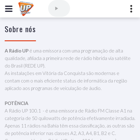
Sobre nós
Comercial
(77) 3421-3710
,
Ouvintes
(77) 3424-1001
Vitória da Conquista - Bahia
A Rádio UP
é uma emissora com uma programação de alta
marioborim@radioupconquista.com.br
qualidade, afiliada a primeira rede de rádio hibrida via satélite
do Brasil (REDE UP).
As instalações em Vitória da Conquista são modernas e
contam com o mais eficiente status de informática da região
aplicado aos programas de veiculação de áudio.
POTÊNCIA
A Rádio UP 100.1 - é uma emissora de Rádio FM Classe A1 na
categoria de 50 quilowatts de potência efetivamente irradiada.
Apenas 11 rádios na Bahia têm essa classificação, as outras são
de potência inferior nas classes A2, A3, A4, B1, B2 e C.