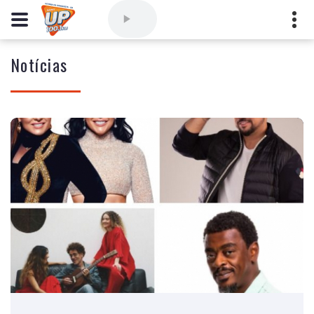
Notícias
Comercial
(77) 3421-3710
,
Ouvintes
(77) 3424-1001
Vitória da Conquista - Bahia
marioborim@radioupconquista.com.br