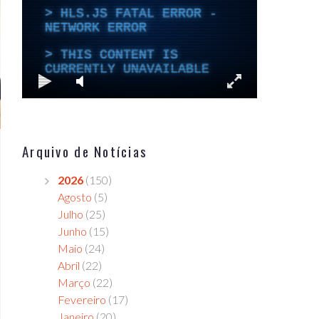
Arquivo de Notícias
2026
(150)
Agosto
(5)
Julho
(25)
Junho
(15)
Maio
(24)
Abril
(22)
Março
(22)
Fevereiro
(17)
Janeiro
(20)