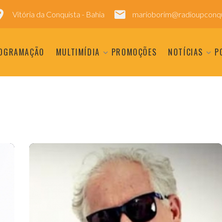
Vitória da Conquista - Bahia
marioborim@radioupconqu
OGRAMAÇÃO
MULTIMÍDIA
PROMOÇÕES
NOTÍCIAS
P