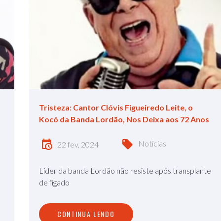
Tristeza: Cantor Clóvis Figueiredo Leite, o
Kocó da Banda Lordão, Nos Deixa aos 72 Anos
Notícias
22 fev, 2024
Líder da banda Lordão não resiste após transplante
de fígado
CONTINUA LENDO