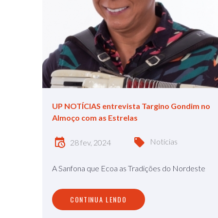
UP NOTÍCIAS entrevista Targino Gondim no
Almoço com as Estrelas
Notícias
28 fev, 2024
A Sanfona que Ecoa as Tradições do Nordeste
CONTINUA LENDO