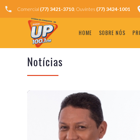
Comercial
(77) 3421-3710
, Ouvintes
(77) 3424-1001
HOME
SOBRE NÓS
PR
Notícias