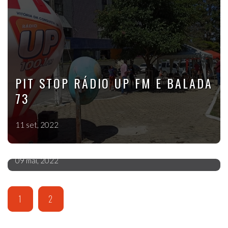
APAIXONA CONQUISTA EMBALOU
PIT STOP RÁDIO UP FM E BALADA
O PÚBLICO CONQUISTENSE COM
73
SEU GRANDE SHOW EM PARCERIA
DA LG PRODUÇÕES E RÁDIO UP
11 set, 2022
FM
09 mai, 2022
1
2