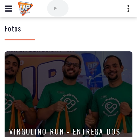
Fotos
Comercial
(77) 3421-3710
,
Ouvintes
(77) 3424-1001
Vitória da Conquista - Bahia
marioborim@radioupconquista.com.br
VIRGULINO RUN - ENTREGA DOS