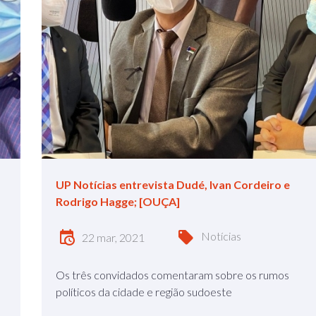
UP Notícias entrevista Dudé, Ivan Cordeiro e
Rodrigo Hagge; [OUÇA]
Notícias
22 mar, 2021
Os três convidados comentaram sobre os rumos
políticos da cidade e região sudoeste