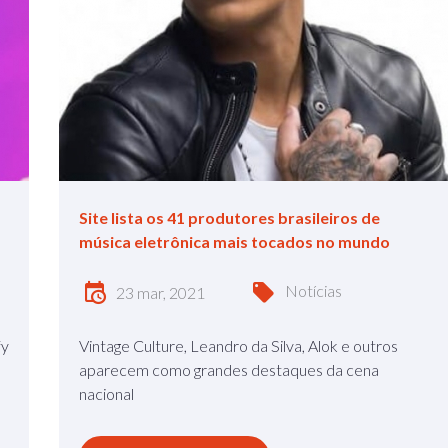
Site lista os 41 produtores brasileiros de
música eletrônica mais tocados no mundo
Notícias
23 mar, 2021
fy
Vintage Culture, Leandro da Silva, Alok e outros
aparecem como grandes destaques da cena
nacional