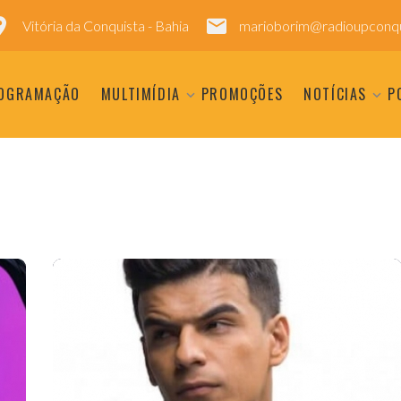
Vitória da Conquista - Bahia
marioborim@radioupconqu
OGRAMAÇÃO
MULTIMÍDIA
PROMOÇÕES
NOTÍCIAS
P