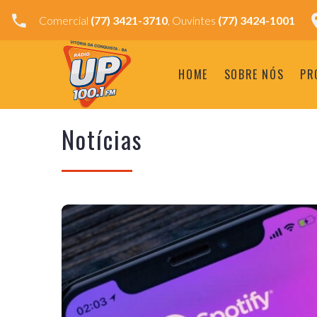
Comercial
(77) 3421-3710
, Ouvintes
(77) 3424-1001
HOME
SOBRE NÓS
PR
Notícias