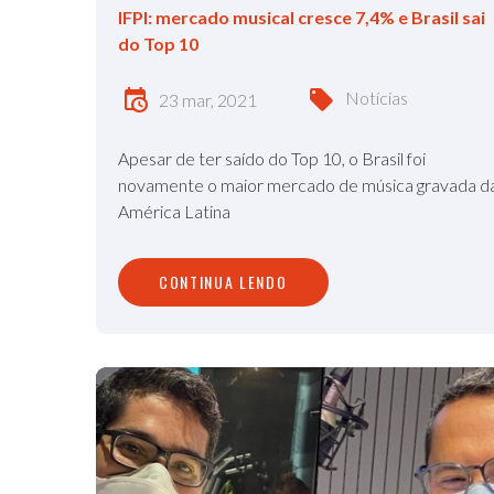
IFPI: mercado musical cresce 7,4% e Brasil sai
do Top 10
Notícias
23 mar, 2021
Apesar de ter saído do Top 10, o Brasil foi
novamente o maior mercado de música gravada d
América Latina
CONTINUA LENDO