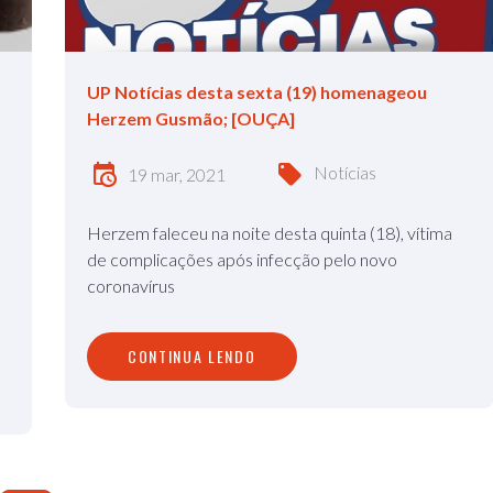
UP Notícias desta sexta (19) homenageou
Herzem Gusmão; [OUÇA]
Notícias
19 mar, 2021
Herzem faleceu na noite desta quinta (18), vítima
de complicações após infecção pelo novo
coronavírus
CONTINUA LENDO