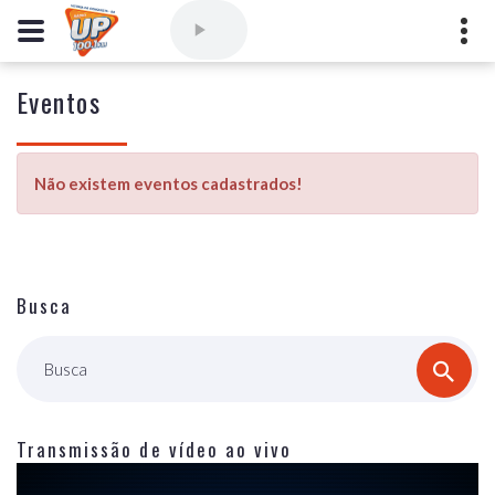
Eventos
Comercial
(77) 3421-3710
,
Ouvintes
(77) 3424-1001
Vitória da Conquista - Bahia
Não existem eventos cadastrados!
marioborim@radioupconquista.com.br
Busca
Busca
Transmissão de vídeo ao vivo