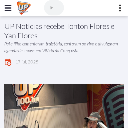
UP Notícias recebe Tonton Flores e
Comercial
(77) 3421-3710
,
Ouvintes
(77) 3424-1001
Yan Flores
Vitória da Conquista - Bahia
Pai e filho comentaram trajetória, cantaram ao vivo e divulgaram
marioborim@radioupconquista.com.br
agenda de shows em Vitória da Conquista
17 jul, 2025