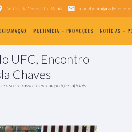
Vitória da Conquista - Bahia
marioborim@radioupconqu
OGRAMAÇÃO
MULTIMÍDIA
PROMOÇÕES
NOTÍCIAS
P
a do UFC, Encontro
sla Chaves
s e o seu retrospecto em competições oficiais