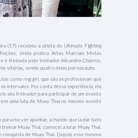
ra (17) recebeu a atleta do Ultimate Fighting
oções, Jeisla pratica Artes Marciais Mistas
 é treinada pelo treinador Alisandro Churros.
ete vitórias, sendo quatro delas por nocaute.
 lutas como
ring girl
, que são as profissionais que
s intervalos. Por conta dessa experiência, ela
elo seu treinador para participar de um evento
u em uma luta de Muay Thai no mesmo evento
m para me ver apanhar, achando que ia dar tudo
 treinar Muay Thai, comecei a lutar Muay Thai,
 em conquista de Muay Thai. Depois esse mesmo