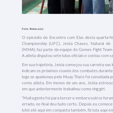
Foto: Rebeca Liz
O episódio do Encontro com Elas desta quarta-fei
Championship (UFC), Jeisla Chaves. Natural de P
(MMA), faz parte da equipe do Gomes Fight Team e
A atleta disputou sete lutas oficiais e contou com s
Em sua trajetória, Jeisla começou sua carreira nas
indicam os próximos rounds dos combates durante o
logo se apaixonou pelo Muay Thai e foi convidada p
como atleta. Em menos de um ano, Jeisla estreo
em que anteriormente trabalhou como ring girl.
“Muita gente foi para torcer e embora outros fora
errado, no final deu tudo certo. Depois eu comecei
lutei até aqui em conquista também, fiz luta aqui