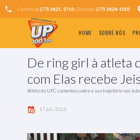
Comercial
(77) 3421-3710
, Ouvintes
(77) 3424-1001
HOME
SOBRE NÓS
PR
De ring girl à atlet
com Elas recebe Jei
Atleta do UFC comentou sobre a sua trajetória nas luta
17 jun, 2026