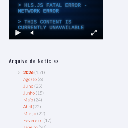
Arquivo de Notícias
2026
(151)
Agosto
(6)
Julho
(25)
Junho
(15)
Maio
(24)
Abril
(22)
Março
(22)
Fevereiro
(17)
Janeiro
(20)