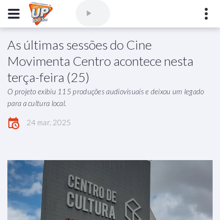
As últimas sessões do Cine
Comercial
(77) 3421-3710
,
Ouvintes
(77) 3424-1001
Movimenta Centro acontece nesta
Vitória da Conquista - Bahia
terça-feira (25)
marioborim@radioupconquista.com.br
O projeto exibiu 115 produções audiovisuais e deixou um legado
para a cultura local.
24 mar, 2025