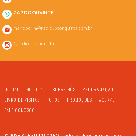
ZAP DO OUVINTE
marioborim@radioupconquista.com.br
@radioupconquista
INICIAL
NOTÍCIAS
SOBRE NÓS
PROGRAMAÇÃO
LIVRO DE VISITAS
FOTOS
PROMOÇÕES
ACERVO
FALE CONOSCO
©
2026
Rádio UP 100.1FM. Todos os direitos reservados.