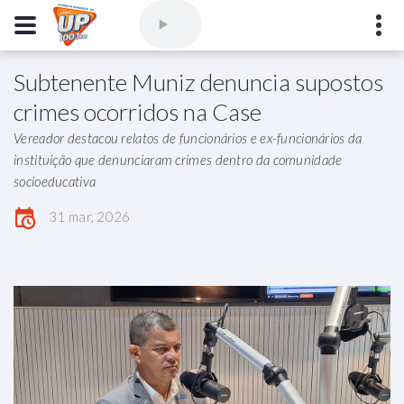
Subtenente Muniz denuncia supostos
Comercial
(77) 3421-3710
,
Ouvintes
(77) 3424-1001
crimes ocorridos na Case
Vitória da Conquista - Bahia
Vereador destacou relatos de funcionários e ex-funcionários da
marioborim@radioupconquista.com.br
instituição que denunciaram crimes dentro da comunidade
socioeducativa
31 mar, 2026