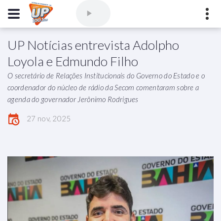
UP Notícias entrevista Adolpho
Comercial
(77) 3421-3710
,
Ouvintes
(77) 3424-1001
Loyola e Edmundo Filho
Vitória da Conquista - Bahia
O secretário de Relações Institucionais do Governo do Estado e o
marioborim@radioupconquista.com.br
coordenador do núcleo de rádio da Secom comentaram sobre a
agenda do governador Jerônimo Rodrigues
27 nov, 2025