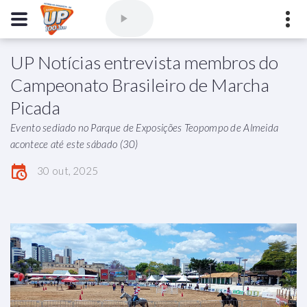
UP Notícias entrevista membros do
Comercial
(77) 3421-3710
,
Ouvintes
(77) 3424-1001
Campeonato Brasileiro de Marcha
Vitória da Conquista - Bahia
Picada
marioborim@radioupconquista.com.br
Evento sediado no Parque de Exposições Teopompo de Almeida
acontece até este sábado (30)
30 out, 2025