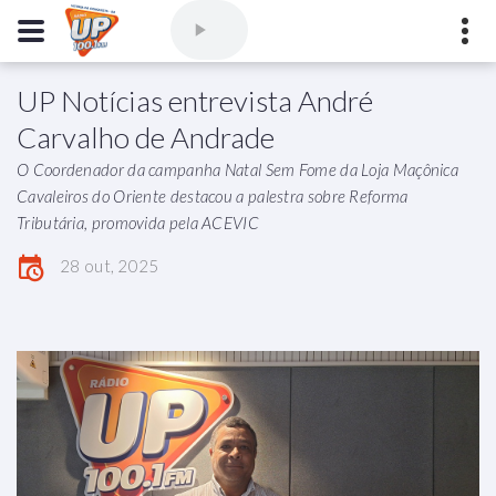
UP Notícias entrevista André
Comercial
(77) 3421-3710
,
Ouvintes
(77) 3424-1001
Carvalho de Andrade
Vitória da Conquista - Bahia
O Coordenador da campanha Natal Sem Fome da Loja Maçônica
marioborim@radioupconquista.com.br
Cavaleiros do Oriente destacou a palestra sobre Reforma
Tributária, promovida pela ACEVIC
28 out, 2025