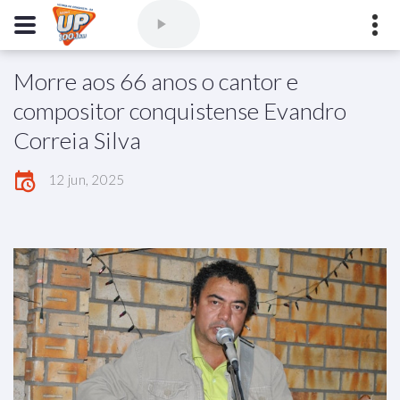
Morre aos 66 anos o cantor e
Comercial
(77) 3421-3710
,
Ouvintes
(77) 3424-1001
compositor conquistense Evandro
Vitória da Conquista - Bahia
Correia Silva
marioborim@radioupconquista.com.br
12 jun, 2025