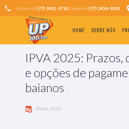
Comercial
(77) 3421-3710
, Ouvintes
(77) 3424-1001
HOME
SOBRE NÓS
PR
IPVA 2025: Prazos,
e opções de pagame
baianos
09 jan, 2025