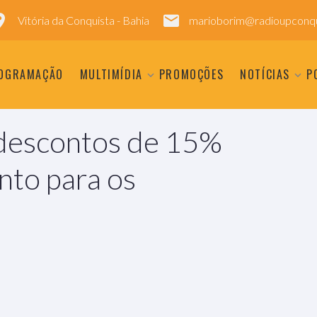
Vitória da Conquista - Bahia
marioborim@radioupconqu
OGRAMAÇÃO
MULTIMÍDIA
PROMOÇÕES
NOTÍCIAS
P
 descontos de 15%
nto para os