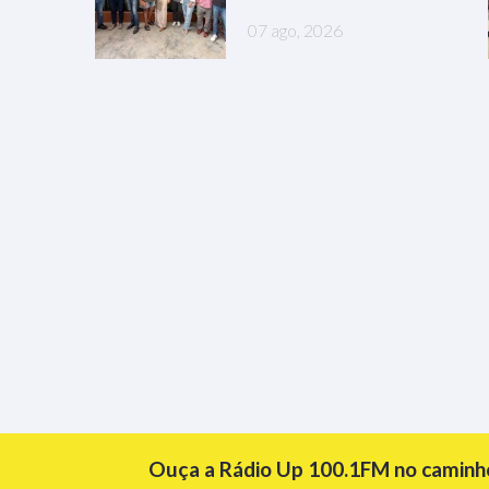
07 ago, 2026
Ouça a Rádio Up 100.1FM no caminho 