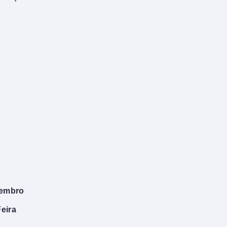
vembro
eira