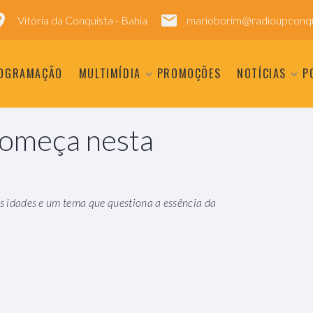
Vitória da Conquista - Bahia
marioborim@radioupconqu
OGRAMAÇÃO
MULTIMÍDIA
PROMOÇÕES
NOTÍCIAS
P
começa nesta
as idades e um tema que questiona a essência da