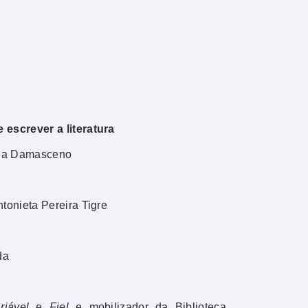
escrever a literatura
anda Damasceno
onieta Pereira Tigre
da
riável
e
Fiel
e mobilizador da Biblioteca