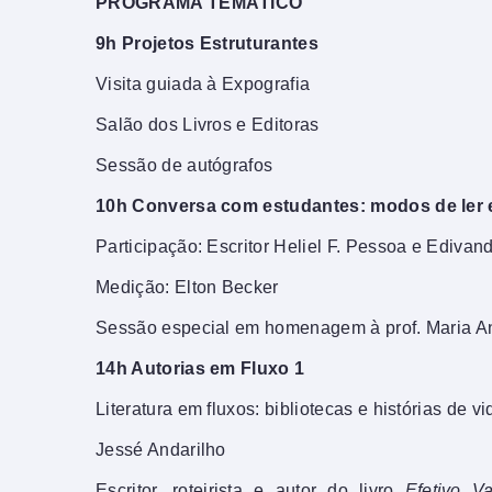
PROGRAMA TEMÁTICO
9h Projetos Estruturantes
Visita guiada à Expografia
Salão dos Livros e Editoras
Sessão de autógrafos
10h Conversa com estudantes: modos de ler e 
Participação: Escritor Heliel F. Pessoa e Ediv
Medição: Elton Becker
Sessão especial em homenagem à prof. Maria Ant
14h Autorias em Fluxo 1
Literatura em fluxos: bibliotecas e histórias de vi
Jessé Andarilho
Escritor, roteirista e autor do livro
Efetivo Va