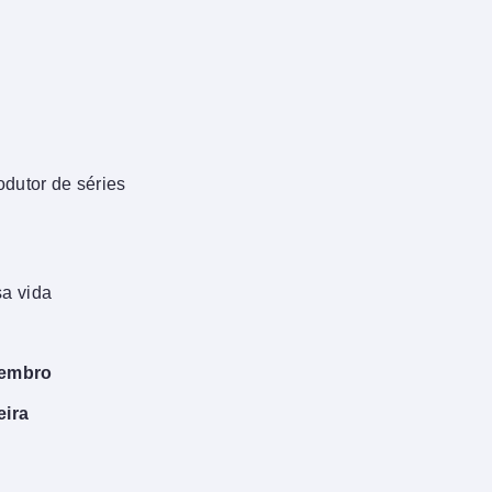
rodutor de séries
sa vida
vembro
eira