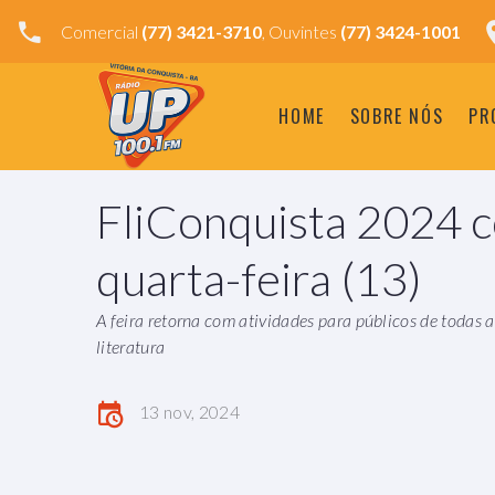
Comercial
(77) 3421-3710
, Ouvintes
(77) 3424-1001
HOME
SOBRE NÓS
PR
FliConquista 2024 
quarta-feira (13)
A feira retorna com atividades para públicos de todas 
literatura
13 nov, 2024