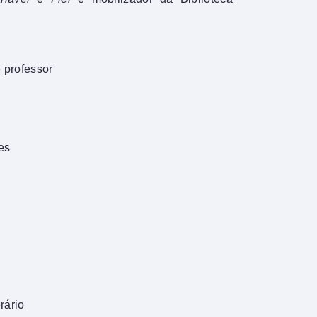
e professor
es
erário