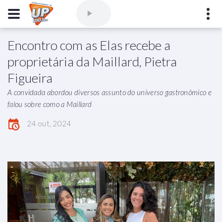
Encontro com as Elas recebe a
Comercial
(77) 3421-3710
,
Ouvintes
(77) 3424-1001
proprietária da Maillard, Pietra
Vitória da Conquista - Bahia
Figueira
marioborim@radioupconquista.com.br
A convidada abordou diversos assunto do universo gastronômico e
falou sobre como a Maillard
24 out, 2024