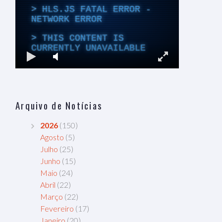
Arquivo de Notícias
2026
(150)
Agosto
(5)
Julho
(25)
Junho
(15)
Maio
(24)
Abril
(22)
Março
(22)
Fevereiro
(17)
Janeiro
(20)