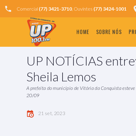
Comercial
(77) 3421-3710
, Ouvintes
(77) 3424-1001
HOME
SOBRE NÓS
PR
UP NOTÍCIAS entrevi
Sheila Lemos
A prefeita do município de Vitória da Conquista estev
20/09
21 set, 2023