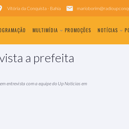
Vitória da Conquista - Bahia
marioborim@radioupconqu
OGRAMAÇÃO
MULTIMÍDIA
PROMOÇÕES
NOTÍCIAS
P
sta a prefeita
e em entrevista com a equipe do Up Notícias em