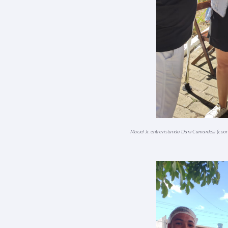
Maciel Jr. entrevistando Dani Camardelli (co