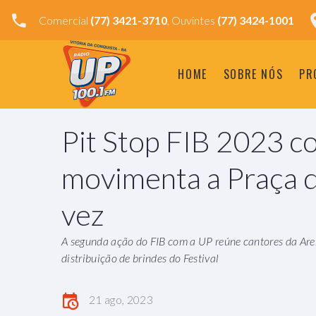
Comercial
(77) 3421-3710
, Ouvintes
(77) 3424-1001
HOME
SOBRE NÓS
PR
Pit Stop FIB 2023 c
movimenta a Praça d
vez
A segunda ação do FIB com a UP reúne cantores da Are
distribuição de brindes do Festival
21 ago, 2023