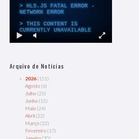
Arquivo de Notícias
2026
(151)
Agosto
(6)
Julho
(25)
Junho
(15)
Maio
(24)
Abril
(22)
Março
(22)
Fevereiro
(17)
Janeiro
(20)