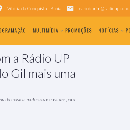
Vitória da Conquista - Bahia
marioborim@radioupconqu
OGRAMAÇÃO
MULTIMÍDIA
PROMOÇÕES
NOTÍCIAS
P
om a Rádio UP
o Gil mais uma
na da música, motorista e ouvintes para