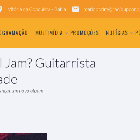
Vitória da Conquista - Bahia
marioborim@radioupconqu
OGRAMAÇÃO
MULTIMÍDIA
PROMOÇÕES
NOTÍCIAS
P
 Jam? Guitarrista
dade
 lançar um novo álbum