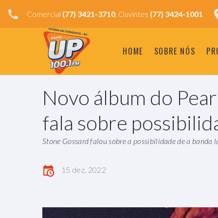
Comercial
(77) 3421-3710
, Ouvintes
(77) 3424-1001
HOME
SOBRE NÓS
PR
Novo álbum do Pearl
fala sobre possibili
Stone Gossard falou sobre a possibilidade de a banda
15 dez, 2022