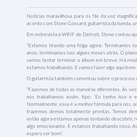
Notícias maravilhosa para os fãs da voz magnífi
acordo com Stone Gossard, guitarrista da banda, u
Em entrevista à WRIF de Detroit, Stone contou qu
“Estamos tirando uma folga agora. Terminamos t
anos; terminamos isso alguns meses atrás. O plan
vamos tentar terminar o álbum em breve. Há músi
estamos trabalhando. E vamos fazer algo aqui bem
O guitarrista também comentou sobre o processo 
“Fazemos de todas as maneiras diferentes. Às veze
nós trabalhamos assim, tipo: ‘Eu tenho isso e 
Normalmente, essa é a melhor fórmula para nós, o
trazemos demos totalmente prontas. Temos dem
então agora estamos apenas tentando descobrir, re
algo emocionante. E estamos trabalhando nisso.
espero ser bom”.