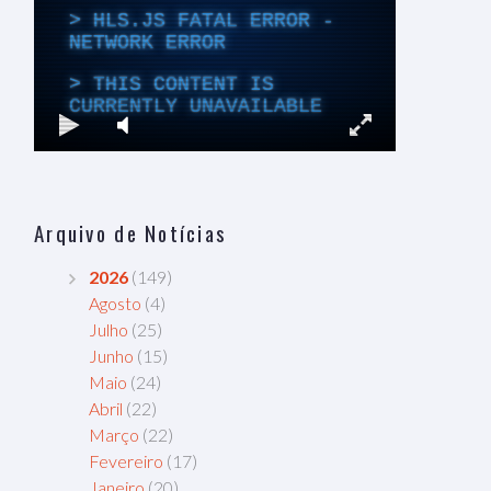
Arquivo de Notícias
2026
(149)
Agosto
(4)
Julho
(25)
Junho
(15)
Maio
(24)
Abril
(22)
Março
(22)
Fevereiro
(17)
Janeiro
(20)