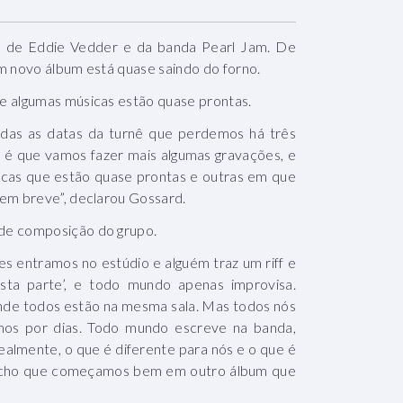
ca de Eddie Vedder e da banda Pearl Jam. De
m novo álbum está quase saindo do forno.
e algumas músicas estão quase prontas.
odas as datas da turnê que perdemos há três
o é que vamos fazer mais algumas gravações, e
cas que estão quase prontas e outras em que
 em breve”, declarou Gossard.
de composição do grupo.
s entramos no estúdio e alguém traz um riff e
esta parte’, e todo mundo apenas improvisa.
nde todos estão na mesma sala. Mas todos nós
os por dias. Todo mundo escreve na banda,
almente, o que é diferente para nós e o que é
 Acho que começamos bem em outro álbum que