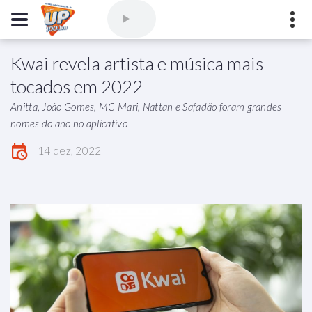
Kwai revela artista e música mais
Comercial
(77) 3421-3710
,
Ouvintes
(77) 3424-1001
tocados em 2022
Vitória da Conquista - Bahia
Anitta, João Gomes, MC Mari, Nattan e Safadão foram grandes
marioborim@radioupconquista.com.br
nomes do ano no aplicativo
14 dez, 2022