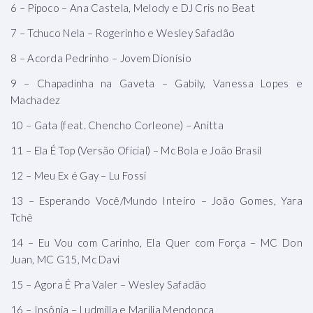
6 – Pipoco – Ana Castela, Melody e DJ Cris no Beat
7 – Tchuco Nela – Rogerinho e Wesley Safadão
8 – Acorda Pedrinho – Jovem Dionísio
9 – Chapadinha na Gaveta – Gabily, Vanessa Lopes e
Machadez
10 – Gata (feat. Chencho Corleone) – Anitta
11 – Ela É Top (Versão Oficial) – Mc Bola e João Brasil
12 – Meu Ex é Gay – Lu Fossi
13 – Esperando Você/Mundo Inteiro – João Gomes, Yara
Tchê
14 – Eu Vou com Carinho, Ela Quer com Força – MC Don
Juan, MC G15, Mc Davi
15 – Agora É Pra Valer – Wesley Safadão
16 – Insônia – Ludmilla e Marília Mendonça