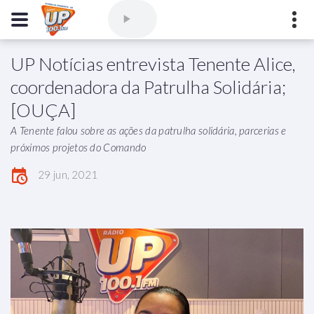
UP Notícias entrevista Tenente Alice,
Comercial
(77) 3421-3710
,
Ouvintes
(77) 3424-1001
coordenadora da Patrulha Solidária;
Vitória da Conquista - Bahia
[OUÇA]
marioborim@radioupconquista.com.br
A Tenente falou sobre as ações da patrulha solidária, parcerias e
próximos projetos do Comando
29 jun, 2021