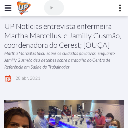
UP Notícias entrevista enfermeira
Comercial
(77) 3421-3710
,
Ouvintes
(77) 3424-1001
Martha Marcellus. e Jamilly Gusmão,
Vitória da Conquista - Bahia
coordenadora do Cerest; [OUÇA]
marioborim@radioupconquista.com.br
Martha Marcellus falou sobre os cuidados paliativos, enquanto
Jamilly Gusmão deu detalhes sobre o trabalho do Centro de
Referência em Saúde do Trabalhador
28 abr, 2021