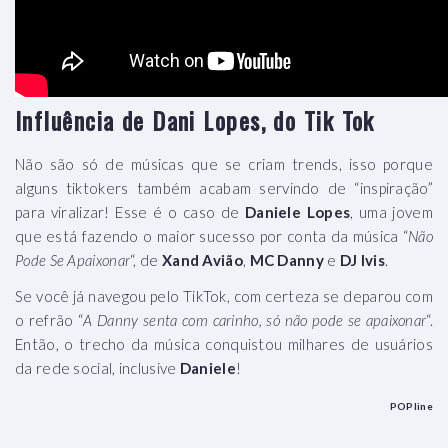
Influência de Dani Lopes, do Tik Tok
Não são só de músicas que se criam trends, isso porque
alguns tiktokers também acabam servindo de “inspiração”
para viralizar! Esse é o caso de
Daniele Lopes
, uma jovem
que está fazendo o maior sucesso por conta da música “
Não
Pode Se Apaixonar
“, de
Xand Avião
,
MC Danny
e
DJ Ivis
.
Se você já navegou pelo TikTok, com certeza se deparou com
o refrão “
A Danny senta com carinho, só não pode se apaixonar
“.
Então, o trecho da música conquistou milhares de usuários
da rede social, inclusive
Daniele
!
POPline