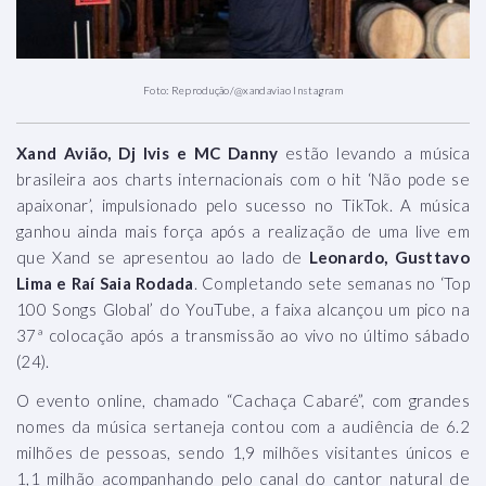
Foto: Reprodução/@xandaviao Instagram
Xand Avião, Dj Ivis e MC Danny
estão levando a música
brasileira aos charts internacionais com o hit ‘Não pode se
apaixonar’, impulsionado pelo sucesso no TikTok. A música
ganhou ainda mais força após a realização de uma live em
que Xand se apresentou ao lado de
Leonardo, Gusttavo
Lima e Raí Saia Rodada
. Completando sete semanas no ‘Top
100 Songs Global’ do YouTube, a faixa alcançou um pico na
37ª colocação após a transmissão ao vivo no último sábado
(24).
O evento online, chamado “Cachaça Cabaré”, com grandes
nomes da música sertaneja contou com a audiência de 6.2
milhões de pessoas, sendo 1,9 milhões visitantes únicos e
1,1 milhão acompanhando pelo canal do cantor natural de