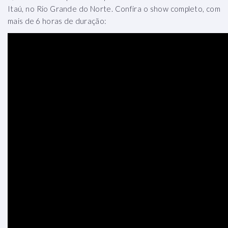
Itaú, no Rio Grande do Norte. Confira o show completo, com
mais de 6 horas de duração: