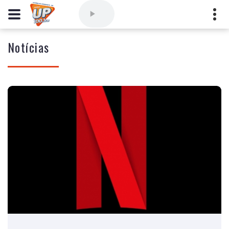
Notícias
Comercial
(77) 3421-3710
,
Ouvintes
(77) 3424-1001
Vitória da Conquista - Bahia
marioborim@radioupconquista.com.br