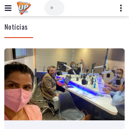
Notícias
Comercial
(77) 3421-3710
,
Ouvintes
(77) 3424-1001
Vitória da Conquista - Bahia
marioborim@radioupconquista.com.br