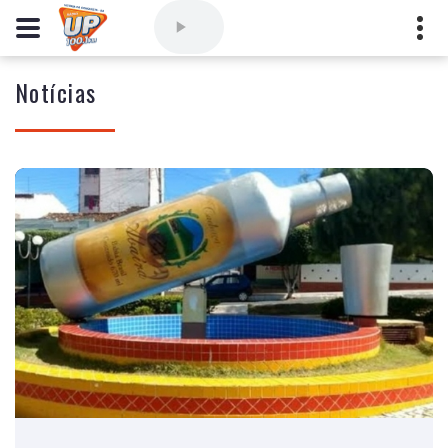
Notícias
Comercial
(77) 3421-3710
,
Ouvintes
(77) 3424-1001
Vitória da Conquista - Bahia
marioborim@radioupconquista.com.br